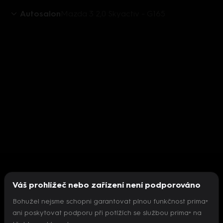
Autosalon
Mazda 3 2,0 Skyactiv - G165
Váš prohlížeč nebo zařízení není podporováno
Bohužel nejsme schopni garantovat plnou funkčnost prima+
ani poskytovat podporu při potížích se službou prima+ na
Nepodařilo se inicializovat přehrávač