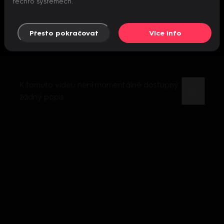
těchto systémech.
Přesto pokračovat
Více info
K tomuto videu není momentálně dostupný
žádný popis.