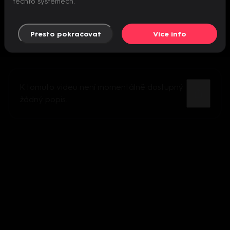
těchto systémech.
Přesto pokračovat
Více info
K tomuto videu není momentálně dostupný
žádný popis.