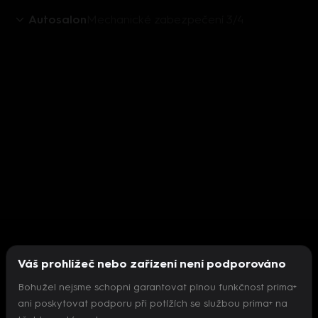
Autosalon
Mechanické zabezpečení 3/4
Váš prohlížeč nebo zařízení není podporováno
Bohužel nejsme schopni garantovat plnou funkčnost prima+
ani poskytovat podporu při potížích se službou prima+ na
Nepodařilo se inicializovat přehrávač