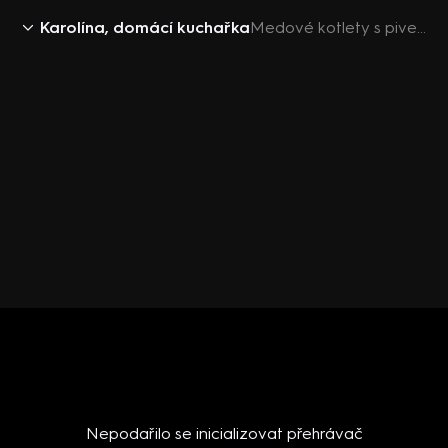
Karolína, domácí kuchařka
Medové kotlety s pivem a zeleninovými hranolky
Nepodařilo se inicializovat přehrávač