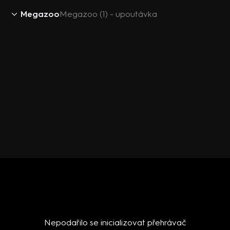
Megazoo
Megazoo (1) - upoutávka
Nepodařilo se inicializovat přehrávač