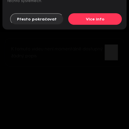
těchto systémech.
Přesto pokračovat
Více info
K tomuto videu není momentálně dostupný
žádný popis.