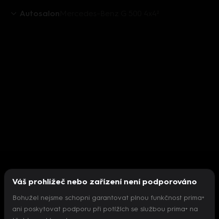
Autosalon
Mercedes-Benz G 500 4x4²
Váš prohlížeč nebo zařízení není podporováno
Bohužel nejsme schopni garantovat plnou funkčnost prima+
ani poskytovat podporu při potížích se službou prima+ na
Nepodařilo se inicializovat přehrávač