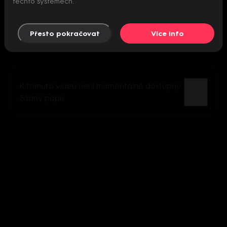
těchto systémech.
Přesto pokračovat
Více info
K tomuto videu není momentálně dostupný
žádný popis.