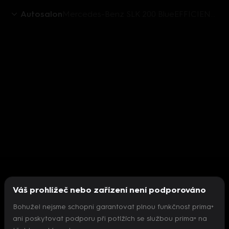
Autosalon
Mercedes-Benz SLK 200 BlueEFFICIENCY
Váš prohlížeč nebo zařízení není podporováno
Bohužel nejsme schopni garantovat plnou funkčnost prima+
ani poskytovat podporu při potížích se službou prima+ na
Nepodařilo se inicializovat přehrávač