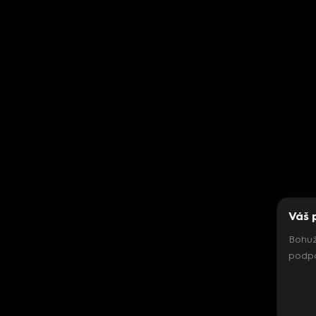
Váš 
Bohuž
podpo