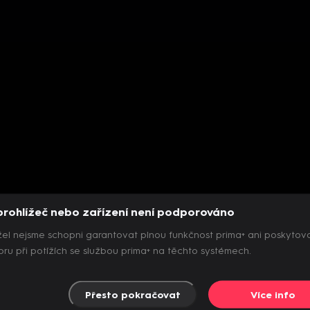
prohlížeč nebo zařízení není podporováno
el nejsme schopni garantovat plnou funkčnost prima+ ani poskytov
ru při potížích se službou prima+ na těchto systémech.
Přesto pokračovat
Více info