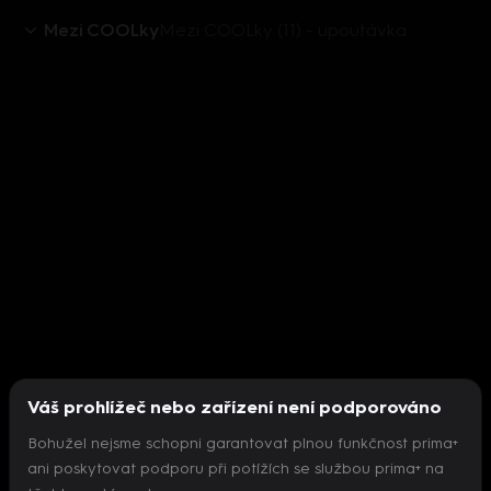
Mezi COOLky
Mezi COOLky (11) - upoutávka
Váš prohlížeč nebo zařízení není podporováno
Bohužel nejsme schopni garantovat plnou funkčnost prima+
ani poskytovat podporu při potížích se službou prima+ na
Nepodařilo se inicializovat přehrávač