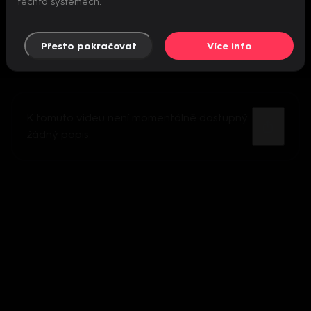
těchto systémech.
Přesto pokračovat
Více info
K tomuto videu není momentálně dostupný
žádný popis.