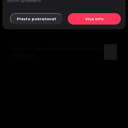
těchto systémech.
Přesto pokračovat
Více info
K tomuto videu není momentálně dostupný
žádný popis.