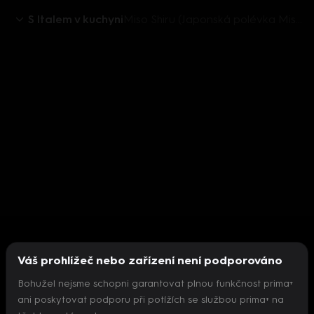
S Italem v kuchyni
Miso Shiru (Japonská polévka Miso Shiru)
Váš prohlížeč nebo zařízení není podporováno
Bohužel nejsme schopni garantovat plnou funkčnost prima+
ani poskytovat podporu při potížích se službou prima+ na
Nepodařilo se inicializovat přehrávač