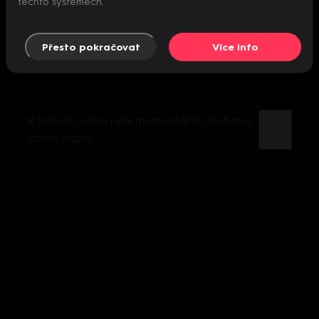
těchto systémech.
Přesto pokračovat
Více info
K tomuto videu není momentálně dostupný
žádný popis.