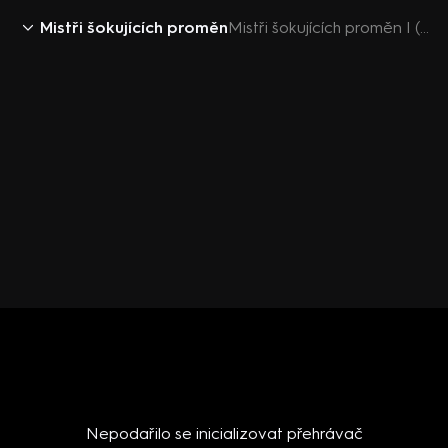
Mistři šokujících proměn
Mistři šokujících proměn I (1) - upoutávka
Nepodařilo se inicializovat přehrávač