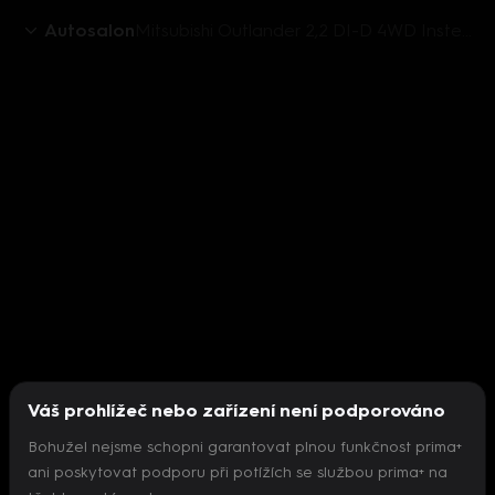
Autosalon
Mitsubishi Outlander 2,2 DI-D 4WD Instense+
Váš prohlížeč nebo zařízení není podporováno
Bohužel nejsme schopni garantovat plnou funkčnost prima+
ani poskytovat podporu při potížích se službou prima+ na
Nepodařilo se inicializovat přehrávač