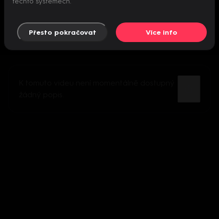
těchto systémech.
Přesto pokračovat
Více info
K tomuto videu není momentálně dostupný
žádný popis.