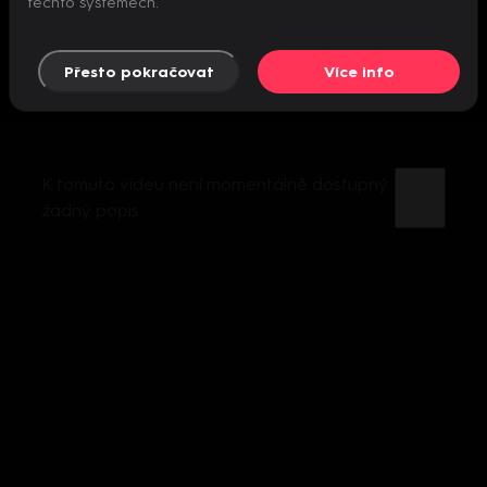
těchto systémech.
Přesto pokračovat
Více info
K tomuto videu není momentálně dostupný
žádný popis.