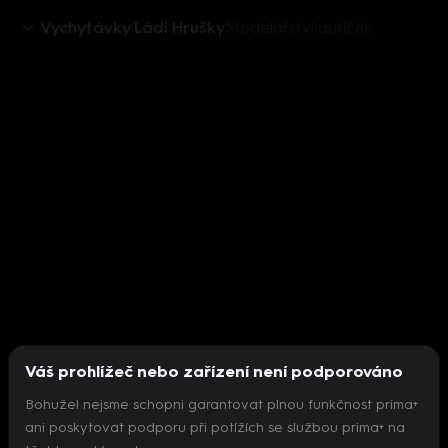
Vychytávky Ládi Hrušky
Modelářství autíček
Váš prohlížeč nebo zařízení není podporováno
Bohužel nejsme schopni garantovat plnou funkčnost prima+
ani poskytovat podporu při potížích se službou prima+ na
Nepodařilo se inicializovat přehrávač