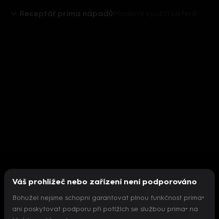
Receptář prima nápadů
Moderní využití luxferů
Váš prohlížeč nebo zařízení není podporováno
Bohužel nejsme schopni garantovat plnou funkčnost prima+
ani poskytovat podporu při potížích se službou prima+ na
Nepodařilo se inicializovat přehrávač