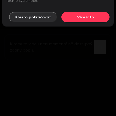
těchto systémech.
Přesto pokračovat
Více info
K tomuto videu není momentálně dostupný
žádný popis.