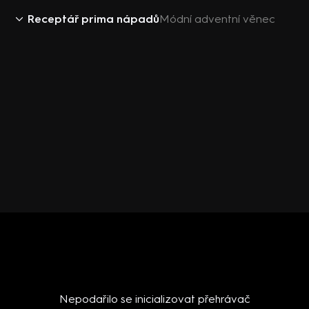
Receptář prima nápadů
Módní adventní věnec
Nepodařilo se inicializovat přehrávač