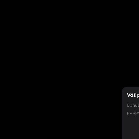
Váš 
Bohuž
podpo