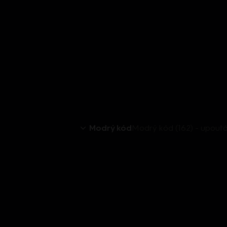
Modrý kód
Modrý kód (162) - upout