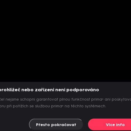
prohlížeč nebo zařízení není podporováno
el nejsme schopni garantovat plnou funkčnost prima+ ani poskytov
ru při potížích se službou prima+ na těchto systémech.
Přesto pokračovat
Více info