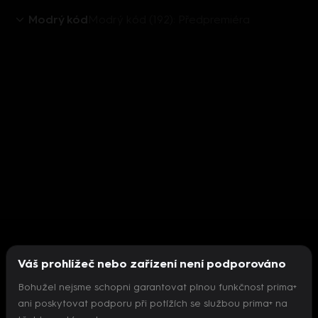
Modrý kód
Modrý kód (192): Předpremiéra
Váš prohlížeč nebo zařízení není podporováno
Bohužel nejsme schopni garantovat plnou funkčnost prima+
ani poskytovat podporu při potížích se službou prima+ na
Nepodařilo se inicializovat přehrávač