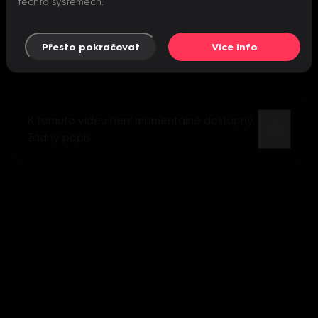
těchto systémech.
Přesto pokračovat
Více info
K tomuto videu není momentálně dostupný
žádný popis.