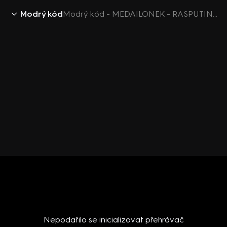
Modrý kód
Modrý kód - MEDAILONEK - RASPUTIN (Roman Zach)
Nepodařilo se inicializovat přehrávač