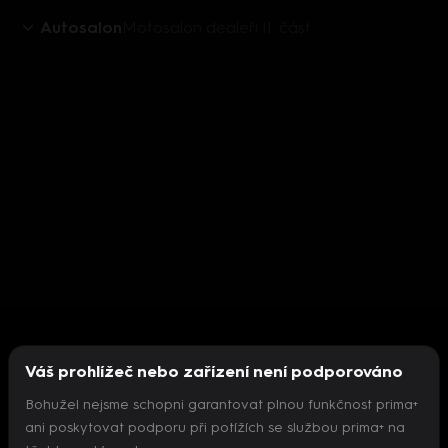
Autosalon
Motosalon dealeři II. část
Váš prohlížeč nebo zařízení není podporováno
Bohužel nejsme schopni garantovat plnou funkčnost prima+
ani poskytovat podporu při potížích se službou prima+ na
Nepodařilo se inicializovat přehrávač