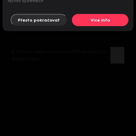
těchto systémech.
Přesto pokračovat
Více info
K tomuto videu není momentálně dostupný
žádný popis.