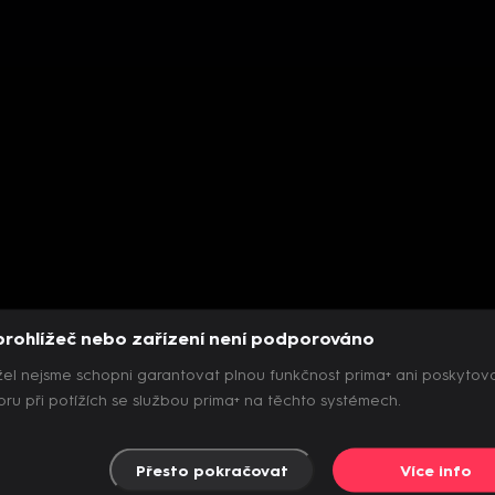
prohlížeč nebo zařízení není podporováno
el nejsme schopni garantovat plnou funkčnost prima+ ani poskytov
ru při potížích se službou prima+ na těchto systémech.
Přesto pokračovat
Více info