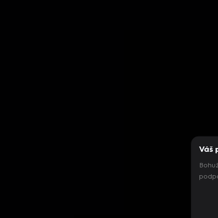
Váš 
Bohuž
podpo