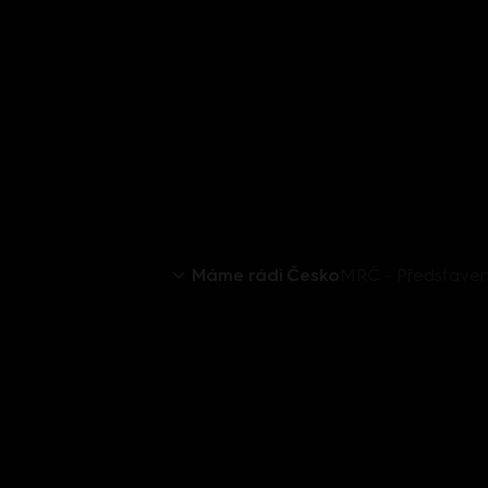
Máme rádi Česko
MRČ - Představen