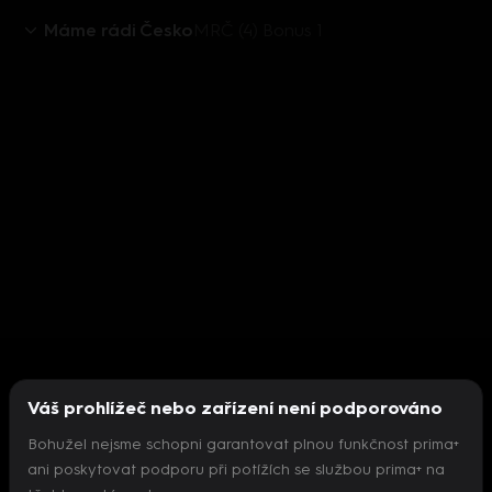
Máme rádi Česko
MRČ (4) Bonus 1
Váš prohlížeč nebo zařízení není podporováno
Bohužel nejsme schopni garantovat plnou funkčnost prima+
ani poskytovat podporu při potížích se službou prima+ na
Nepodařilo se inicializovat přehrávač