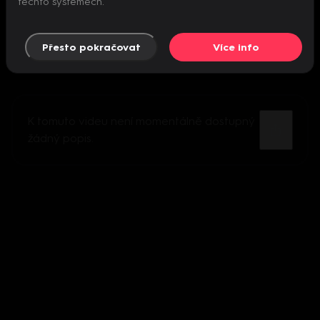
těchto systémech.
Přesto pokračovat
Více info
K tomuto videu není momentálně dostupný
žádný popis.