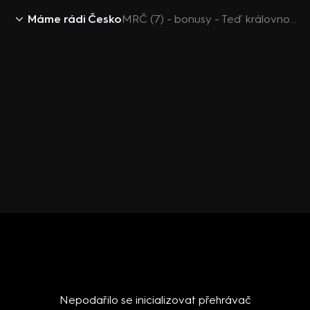
Máme rádi Česko
MRČ (7) - bonusy - Teď královnou je Dana Morávková
Nepodařilo se inicializovat přehrávač