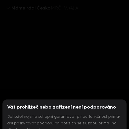
Máme rádi Česko
MRČ IV. (4) A
Váš prohlížeč nebo zařízení není podporováno
Bohužel nejsme schopni garantovat plnou funkčnost prima+
ani poskytovat podporu při potížích se službou prima+ na
Nepodařilo se inicializovat přehrávač