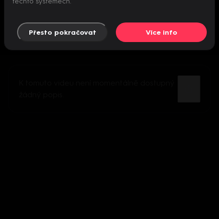
těchto systémech.
Přesto pokračovat
Více info
K tomuto videu není momentálně dostupný
žádný popis.