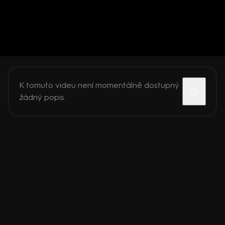
K tomuto videu není momentálně dostupný
žádný popis.