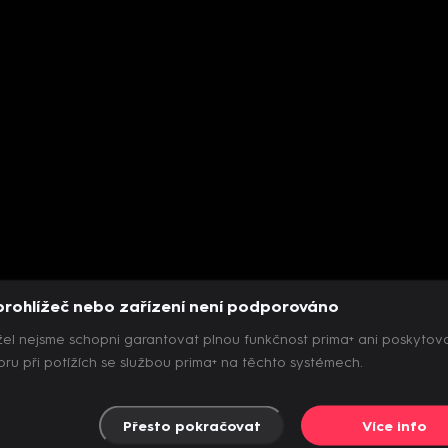
prohlížeč nebo zařízení není podporováno
el nejsme schopni garantovat plnou funkčnost prima+ ani poskytov
ru při potížích se službou prima+ na těchto systémech.
Přesto pokračovat
Více info