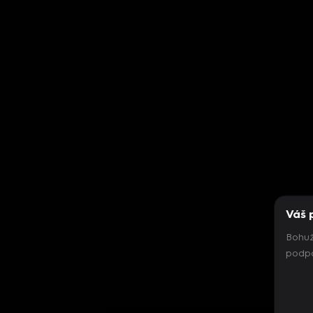
Váš 
Bohuž
podpo