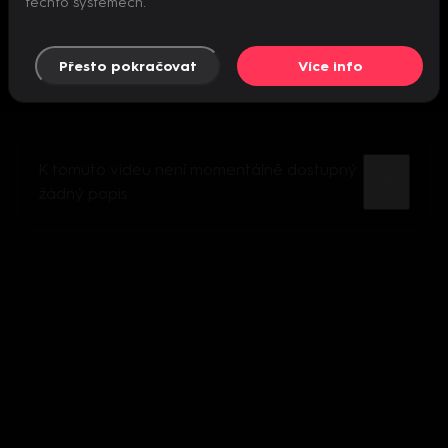
těchto systémech.
Přesto pokračovat
Více info
K tomuto videu není momentálně dostupný
žádný popis.