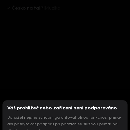
Česko na talíři
Muzika
Váš prohlížeč nebo zařízení není podporováno
Bohužel nejsme schopni garantovat plnou funkčnost prima+
ani poskytovat podporu při potížích se službou prima+ na
Nepodařilo se inicializovat přehrávač