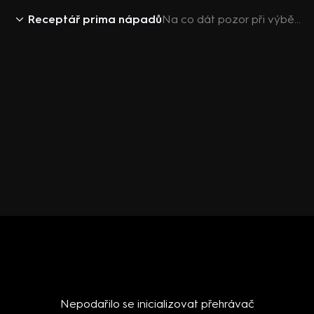
Receptář prima nápadů
Na co dát pozor při výběru myčky
Nepodařilo se inicializovat přehrávač