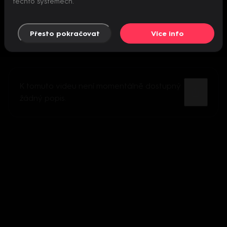
těchto systémech.
Přesto pokračovat
Více info
K tomuto videu není momentálně dostupný
žádný popis.