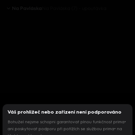
Na Pavláska
Na Pavláska (7) - upoutávka
Váš prohlížeč nebo zařízení není podporováno
Bohužel nejsme schopni garantovat plnou funkčnost prima+
ani poskytovat podporu při potížích se službou prima+ na
Nepodařilo se inicializovat přehrávač