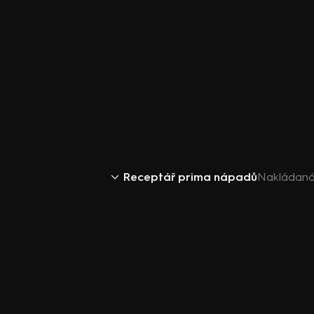
Receptář prima nápadů
Nakládaná