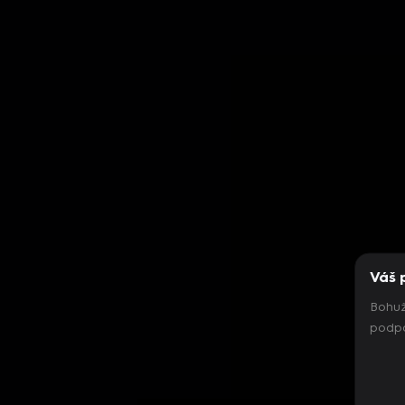
Váš 
Bohuž
podpo