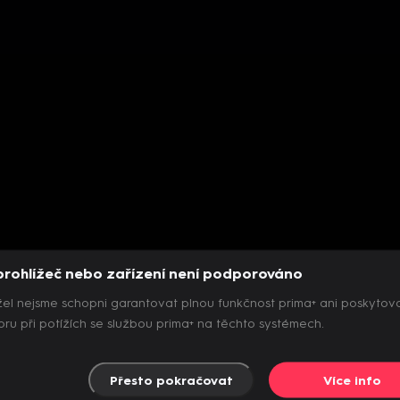
prohlížeč nebo zařízení není podporováno
el nejsme schopni garantovat plnou funkčnost prima+ ani poskytov
ru při potížích se službou prima+ na těchto systémech.
Přesto pokračovat
Více info