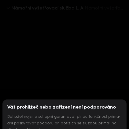
Námořní vyšetřovací služba L. A.
Námořní vyšetřovací služba L. A. I (9) - upoutávka
Váš prohlížeč nebo zařízení není podporováno
Bohužel nejsme schopni garantovat plnou funkčnost prima+
ani poskytovat podporu při potížích se službou prima+ na
Nepodařilo se inicializovat přehrávač