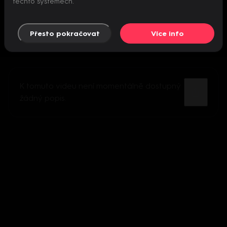
těchto systémech.
Přesto pokračovat
Více info
K tomuto videu není momentálně dostupný
žádný popis.