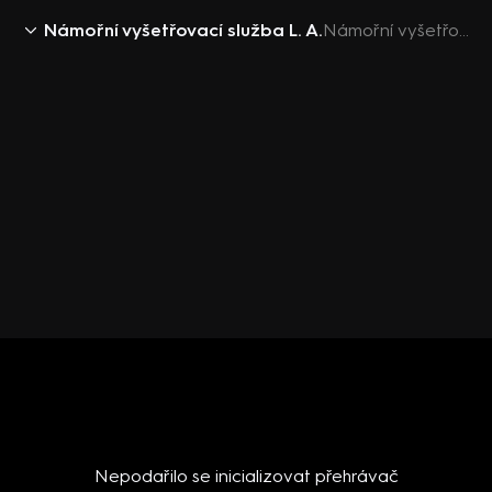
Námořní vyšetřovací služba L. A.
Námořní vyšetřovací služba L. A. IX (16) - upoutávka
Nepodařilo se inicializovat přehrávač