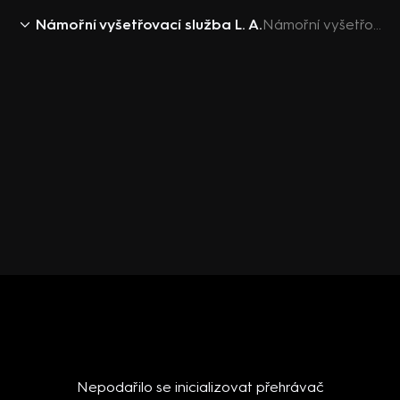
Námořní vyšetřovací služba L. A.
Námořní vyšetřovací služba L. A. VII (5) - upoutávka
Nepodařilo se inicializovat přehrávač