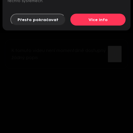
těchto systémech.
Přesto pokračovat
Více info
K tomuto videu není momentálně dostupný
žádný popis.