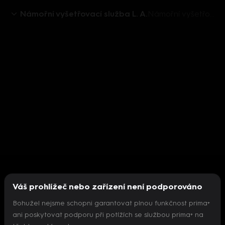
Námořní vyšetřovací služba L. A.
Námořní vyšetřovací služba L. A. VIII (1) - upoutávka
Váš prohlížeč nebo zařízení není podporováno
Bohužel nejsme schopni garantovat plnou funkčnost prima+
ani poskytovat podporu při potížích se službou prima+ na
Nepodařilo se inicializovat přehrávač