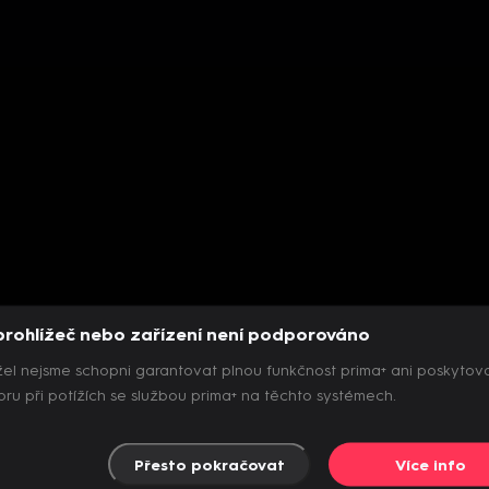
prohlížeč nebo zařízení není podporováno
el nejsme schopni garantovat plnou funkčnost prima+ ani poskytov
ru při potížích se službou prima+ na těchto systémech.
Přesto pokračovat
Více info