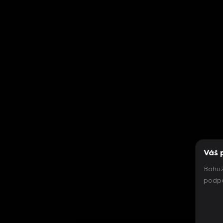
Váš 
Bohuž
podpo