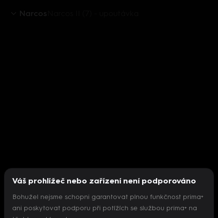
Narcos
Narcos II (7) - upoutávka
Váš prohlížeč nebo zařízení není podporováno
Bohužel nejsme schopni garantovat plnou funkčnost prima+
ani poskytovat podporu při potížích se službou prima+ na
Nepodařilo se inicializovat přehrávač