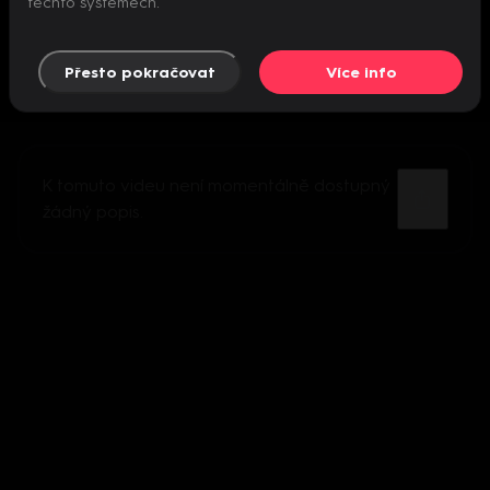
těchto systémech.
Přesto pokračovat
Více info
K tomuto videu není momentálně dostupný
žádný popis.