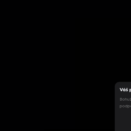
Váš 
Bohuž
podpo