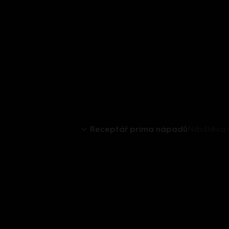
Receptář prima nápadů
Návštěva 