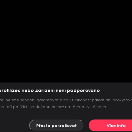
prohlížeč nebo zařízení není podporováno
el nejsme schopni garantovat plnou funkčnost prima+ ani poskytov
ru při potížích se službou prima+ na těchto systémech.
Přesto pokračovat
Více info