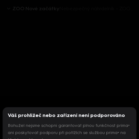
ZOO Nové začátky
Nebezpečný náhrdelník – ZOO Nové začátky (87)
Váš prohlížeč nebo zařízení není podporováno
Bohužel nejsme schopni garantovat plnou funkčnost prima+
ani poskytovat podporu při potížích se službou prima+ na
Nepodařilo se inicializovat přehrávač