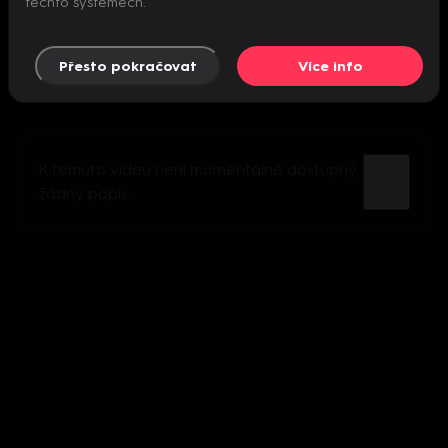
těchto systémech.
Přesto pokračovat
Více info
K tomuto videu není momentálně dostupný
žádný popis.