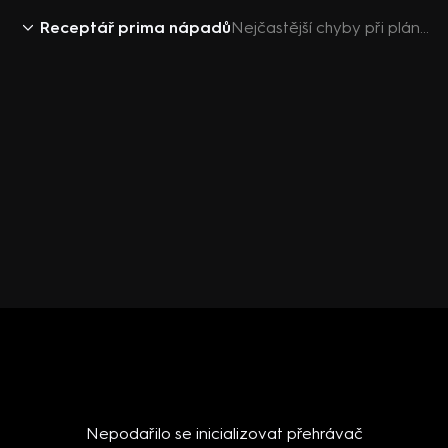
Receptář prima nápadů
Nejčastější chyby při plánování zahrady
Nepodařilo se inicializovat přehrávač