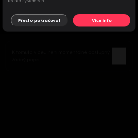
těchto systémech.
Přesto pokračovat
Více info
K tomuto videu není momentálně dostupný
žádný popis.