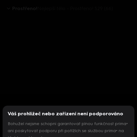
Prostřeno!
Nejlepší tělo - Prostřeno! S29 (66)
Váš prohlížeč nebo zařízení není podporováno
Bohužel nejsme schopni garantovat plnou funkčnost prima+
ani poskytovat podporu při potížích se službou prima+ na
Nepodařilo se inicializovat přehrávač