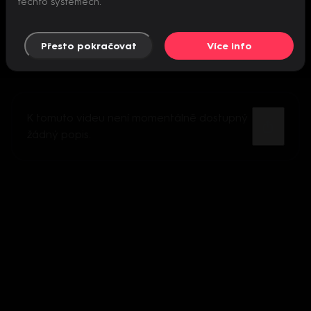
těchto systémech.
Přesto pokračovat
Více info
K tomuto videu není momentálně dostupný
žádný popis.