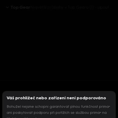
Top Gear
Největší průšvihy v Top Gearu (1) - upoutávka
Váš prohlížeč nebo zařízení není podporováno
Bohužel nejsme schopni garantovat plnou funkčnost prima+
ani poskytovat podporu při potížích se službou prima+ na
Nepodařilo se inicializovat přehrávač