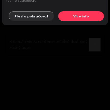
těchto systémech.
Přesto pokračovat
Více info
K tomuto videu není momentálně dostupný
žádný popis.