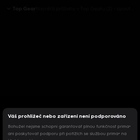
Top Gear
Největší průšvihy v Top Gearu (2) - upoutávka
Váš prohlížeč nebo zařízení není podporováno
Bohužel nejsme schopni garantovat plnou funkčnost prima+
ani poskytovat podporu při potížích se službou prima+ na
Nepodařilo se inicializovat přehrávač