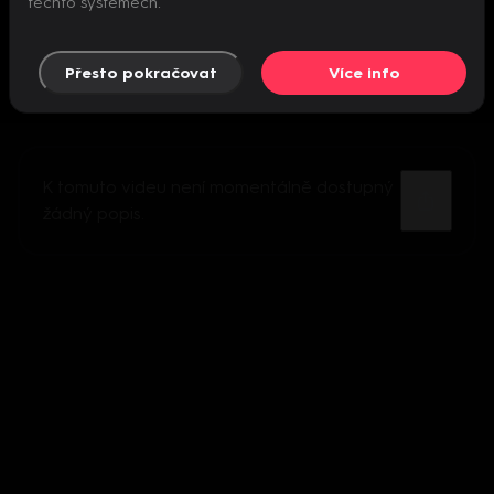
těchto systémech.
Přesto pokračovat
Více info
K tomuto videu není momentálně dostupný
žádný popis.