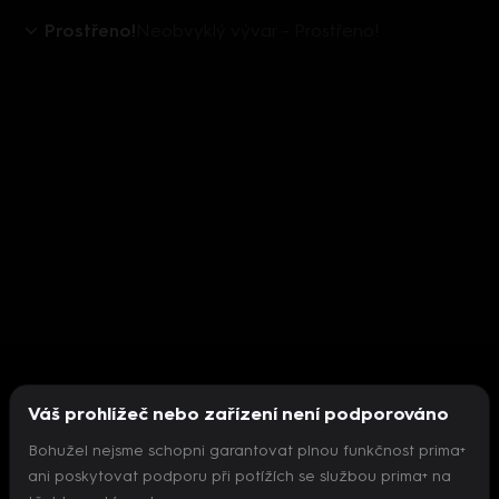
Prostřeno!
Neobvyklý vývar - Prostřeno!
Váš prohlížeč nebo zařízení není podporováno
Bohužel nejsme schopni garantovat plnou funkčnost prima+
ani poskytovat podporu při potížích se službou prima+ na
Nepodařilo se inicializovat přehrávač