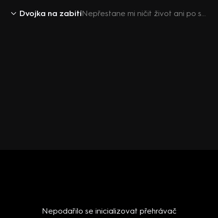
Dvojka na zabití
Nepřestane mi ničit život ani po smrti – Dvojka na zabití S2 (3)
Nepodařilo se inicializovat přehrávač