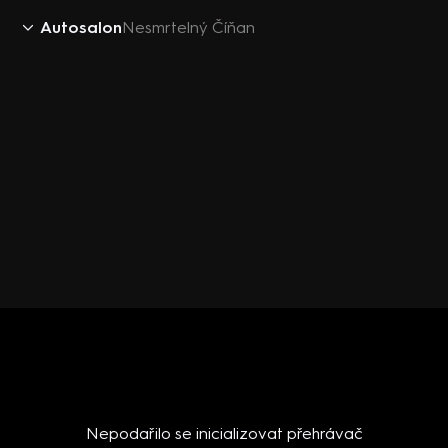
Autosalon
Nesmrtelný Číňan
Nepodařilo se inicializovat přehrávač