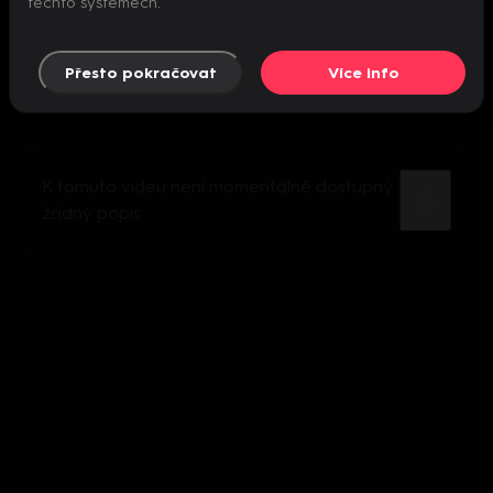
těchto systémech.
Přesto pokračovat
Více info
K tomuto videu není momentálně dostupný
žádný popis.