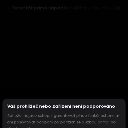
Receptář prima nápadů
Neviditelný obrubník - jak na prorůstání trávy do záhonů
Váš prohlížeč nebo zařízení není podporováno
Bohužel nejsme schopni garantovat plnou funkčnost prima+
ani poskytovat podporu při potížích se službou prima+ na
Nepodařilo se inicializovat přehrávač