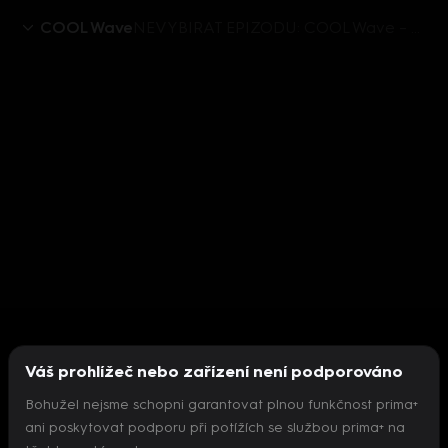
COOL Wave
NEVYBIRAT EPIZODU: COOL Wave – Nejhorší disciplína podle Adély
Váš prohlížeč nebo zařízení není podporováno
Bohužel nejsme schopni garantovat plnou funkčnost prima+
ani poskytovat podporu při potížích se službou prima+ na
Nepodařilo se inicializovat přehrávač