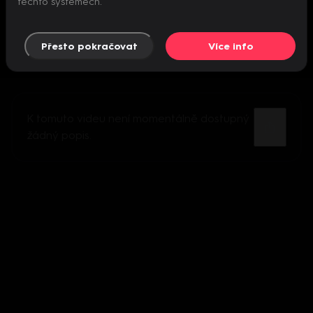
těchto systémech.
Přesto pokračovat
Více info
K tomuto videu není momentálně dostupný
žádný popis.