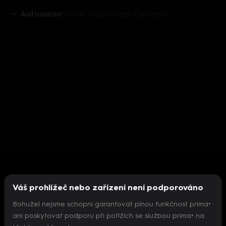
Autosalon
Nissan BladeGlider Concept
Váš prohlížeč nebo zařízení není podporováno
Bohužel nejsme schopni garantovat plnou funkčnost prima+
ani poskytovat podporu při potížích se službou prima+ na
Nepodařilo se inicializovat přehrávač