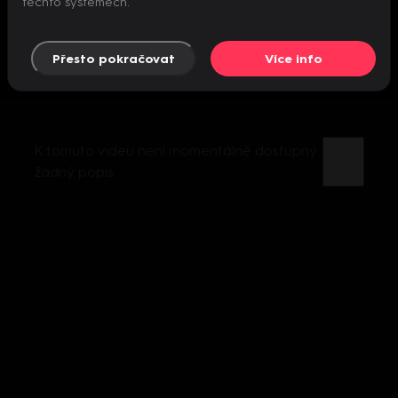
těchto systémech.
Přesto pokračovat
Více info
K tomuto videu není momentálně dostupný
žádný popis.