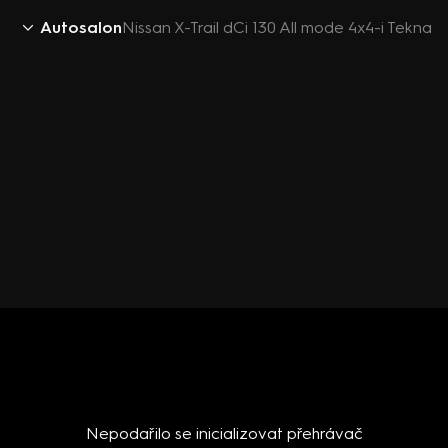
Autosalon
Nissan X-Trail dCi 130 All mode 4x4-i Tekna
Nepodařilo se inicializovat přehrávač