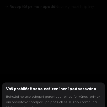
Receptář prima nápadů
Novinky mezi tulipány
Váš prohlížeč nebo zařízení není podporováno
Bohužel nejsme schopni garantovat plnou funkčnost prima+
ani poskytovat podporu při potížích se službou prima+ na
Nepodařilo se inicializovat přehrávač