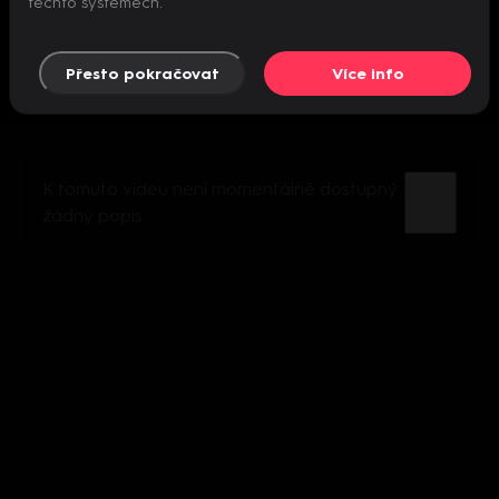
těchto systémech.
Přesto pokračovat
Více info
K tomuto videu není momentálně dostupný
žádný popis.